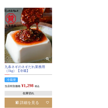
検索
九条ネギのネギだれ業務用
（1kg）【冷蔵】
冷蔵便
¥
1,298
当店特別価格
税込
在庫切れ
詳細を見る