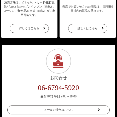
決済方法は、 クレジットカード/銀行振
込/
Apple Pay/セブンイレブン（前払）/
当店でお買い物された商品は、
到着後3
ローソン、郵便局ATM等（前払）が
ご利
日以内の返品を承ります。
用可能です。
詳しくはこちら
詳しくはこちら
お問合せ
06-6794-5920
受付時間 平日 9:00～18:00
メールの場合はこちら