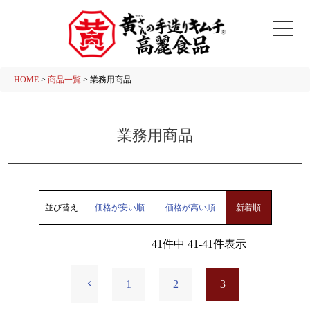
HOME
商品一覧
業務用商品
業務用商品
並び替え
価格が安い順
価格が高い順
新着順
41
件中
41
-
41
件表示
1
2
3