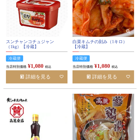
スンチャンコチュジャン
白菜キムチの刻み（1キロ）
（1kg）【冷蔵】
【冷蔵】
冷蔵便
冷蔵便
¥
1,080
¥
1,080
当店特別価格
当店特別価格
税込
税込
詳細を見る
詳細を見る