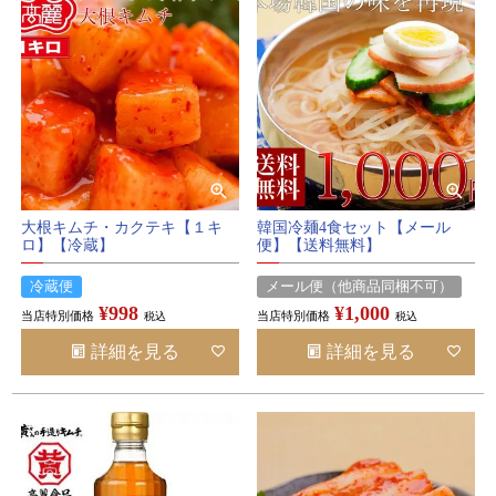
大根キムチ・カクテキ【１キ
韓国冷麺4食セット【メール
ロ】【冷蔵】
便】【送料無料】
冷蔵便
メール便（他商品同梱不可）
¥
998
¥
1,000
当店特別価格
当店特別価格
税込
税込
詳細を見る
詳細を見る