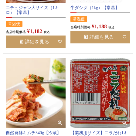
コチュジャン大サイズ（1キ
牛ダシダ（1kg）【常温】
ロ）【常温】
常温便
常温便
¥
1,188
当店特別価格
税込
¥
1,182
当店特別価格
税込
詳細を見る
詳細を見る
自然発酵キムチ340g【冷蔵】
【業務用サイズ】ニラだれ1キ