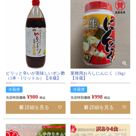
ピリッと辛いが美味しいポン酢
業務用おろしにんにく（1kg）
（1本・1リットル）【冷蔵】
【冷蔵】
冷蔵便
冷蔵便
¥
980
¥
998
当店特別価格
当店特別価格
税込
税込
詳細を見る
詳細を見る