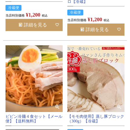
ロ【冷蔵】
冷蔵便
冷蔵便
¥
1,200
当店特別価格
税込
¥
1,200
当店特別価格
税込
詳細を見る
詳細を見る
ビビン冷麺４食セット【メール
【モモ肉使用】蒸し豚ブロック
便】【送料無料】
（300g）【冷蔵】