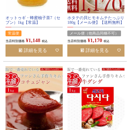
オットゥギ・蜂蜜柚子茶7（セ
ホタテの貝ヒモキムチたっぷり
ブン）1kg【常温】
180g【メール便】【送料無料】
常温便
メール便（他商品同梱不可）
¥
1,148
¥
1,170
当店特別価格
当店特別価格
税込
税込
詳細を見る
詳細を見る