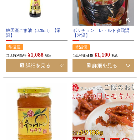
韓国産ごま油（320ml）【常
ボリチョン レトルト参鶏湯
温】
【常温】
常温便
常温便
¥
1,088
¥
1,100
当店特別価格
当店特別価格
税込
税込
詳細を見る
詳細を見る