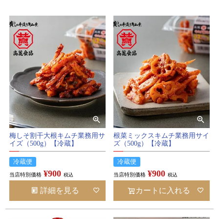
検索
梅しそ割干大根キムチ業務用サ
根菜ミックスキムチ業務用サイ
イズ（500g）【冷蔵】
ズ（500g）【冷蔵】
冷蔵便
冷蔵便
¥
900
¥
900
当店特別価格
当店特別価格
税込
税込
詳細を見る
カートに入れる