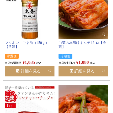
マルホン ごま油（450ｇ）
白菜の本漬けキムチ1キロ【冷
【常温】
蔵】
常温便
冷蔵便
¥
1,035
¥
1,080
当店特別価格
当店特別価格
税込
税込
詳細を見る
詳細を見る