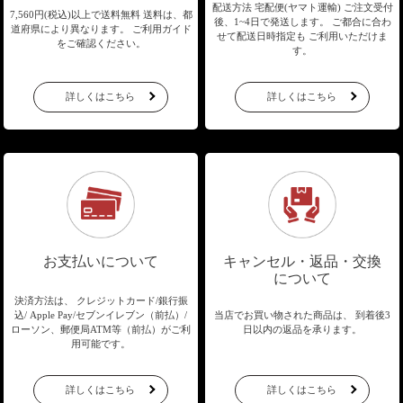
配送方法 宅配便(ヤマト運輸)
ご注文受付
7,560円(税込)以上で送料無料
送料は、都
後、1~4日で発送します。
ご都合に合わ
道府県により異なります。
ご利用ガイド
せて配送日時指定も
ご利用いただけま
をご確認ください。
す。
詳しくはこちら
詳しくはこちら
お支払いについて
キャンセル・返品・交換
について
決済方法は、 クレジットカード/銀行振
込/
Apple Pay/セブンイレブン（前払）/
当店でお買い物された商品は、
到着後3
ローソン、郵便局ATM等（前払）が
ご利
日以内の返品を承ります。
用可能です。
詳しくはこちら
詳しくはこちら