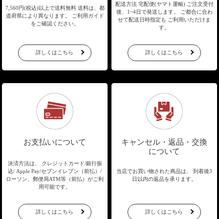
配送方法 宅配便(ヤマト運輸)
ご注文受付
7,560円(税込)以上で送料無料
送料は、都
後、1~4日で発送します。
ご都合に合わ
道府県により異なります。
ご利用ガイド
せて配送日時指定も
ご利用いただけま
をご確認ください。
す。
詳しくはこちら
詳しくはこちら
お支払いについて
キャンセル・返品・交換
について
決済方法は、 クレジットカード/銀行振
込/
Apple Pay/セブンイレブン（前払）/
当店でお買い物された商品は、
到着後3
ローソン、郵便局ATM等（前払）が
ご利
日以内の返品を承ります。
用可能です。
詳しくはこちら
詳しくはこちら