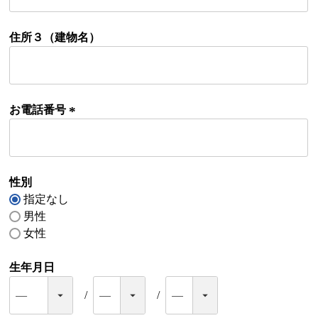
必
須
)
住所３（建物名）
お電話番号
(
必
須
)
性別
指定なし
男性
女性
生年月日