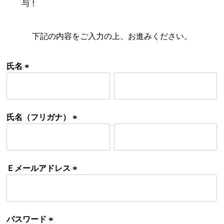
与！
下記の内容をご入力の上、お進みください。
検索
氏名
(
必
須
)
氏名（フリガナ）
(
必
須
)
Ｅメールアドレス
(
必
須
)
パスワード