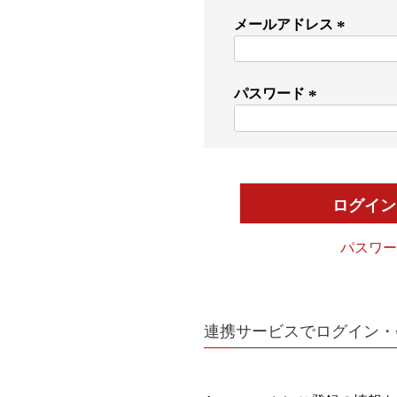
メールアドレス
(
必
須
パスワード
)
(
必
須
)
ログイン
パスワー
連携サービスでログイン・