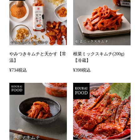
やみつきキムチと天かす【常
根菜ミックスキムチ(200g)
温】
【冷蔵】
¥734税込
¥398税込