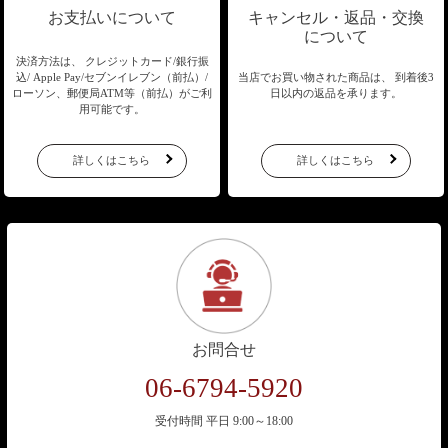
お支払いについて
キャンセル・返品・交換
について
決済方法は、 クレジットカード/銀行振
込/
Apple Pay/セブンイレブン（前払）/
当店でお買い物された商品は、
到着後3
ローソン、郵便局ATM等（前払）が
ご利
日以内の返品を承ります。
用可能です。
詳しくはこちら
詳しくはこちら
お問合せ
06-6794-5920
受付時間 平日 9:00～18:00