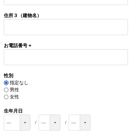
必
須
)
住所３（建物名）
お電話番号
(
必
須
)
性別
指定なし
男性
女性
生年月日