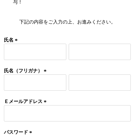
与！
下記の内容をご入力の上、お進みください。
検索
氏名
(
必
須
)
氏名（フリガナ）
(
必
須
)
Ｅメールアドレス
(
必
須
)
パスワード