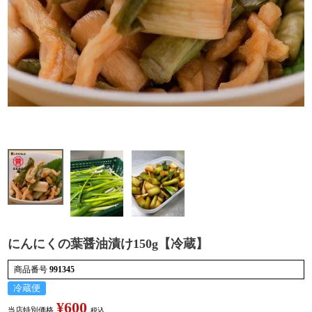
検索
にんにくの葉醤油漬け150g【冷蔵】
商品番号
991345
冷蔵便
¥
600
当店特別価格
税込