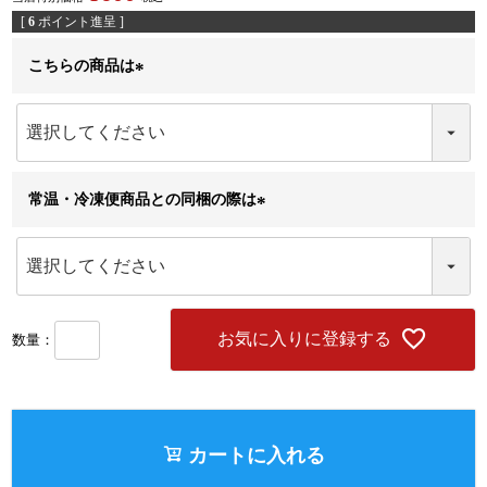
[
6
ポイント進呈 ]
こちらの商品は
(
必
須
)
常温・冷凍便商品との同梱の際は
(
必
須
)
お気に入りに登録する
カートに入れる