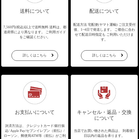
送料について
配送について
配送方法 宅配便(ヤマト運輸)
ご注文受付
7,560円(税込)以上で送料無料
送料は、都
後、1~4日で発送します。
ご都合に合わ
道府県により異なります。
ご利用ガイド
せて配送日時指定も
ご利用いただけま
をご確認ください。
す。
詳しくはこちら
詳しくはこちら
お支払いについて
キャンセル・返品・交換
について
決済方法は、 クレジットカード/銀行振
込/
Apple Pay/セブンイレブン（前払）/
当店でお買い物された商品は、
到着後3
ローソン、郵便局ATM等（前払）が
ご利
日以内の返品を承ります。