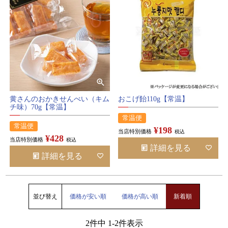
検索
黄さんのおかきせんべい（キム
おこげ飴110g【常温】
チ味）70g【常温】
常温便
常温便
¥
198
当店特別価格
税込
¥
428
当店特別価格
税込
詳細を見る
詳細を見る
並び替え
価格が安い順
価格が高い順
新着順
2
件中
1
-
2
件表示