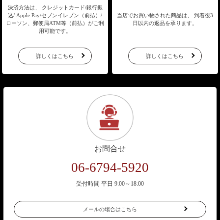
決済方法は、 クレジットカード/銀行振
込/
Apple Pay/セブンイレブン（前払）/
当店でお買い物された商品は、
到着後3
ローソン、郵便局ATM等（前払）が
ご利
日以内の返品を承ります。
用可能です。
詳しくはこちら
詳しくはこちら
お問合せ
06-6794-5920
受付時間 平日 9:00～18:00
メールの場合はこちら