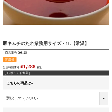
検索
豚キムチのたれ業務用サイズ・1L【常温】
商品番号
993125
常温便
¥
1,288
当店特別価格
税込
[
13
ポイント進呈 ]
こちらの商品は
(
必
須
)