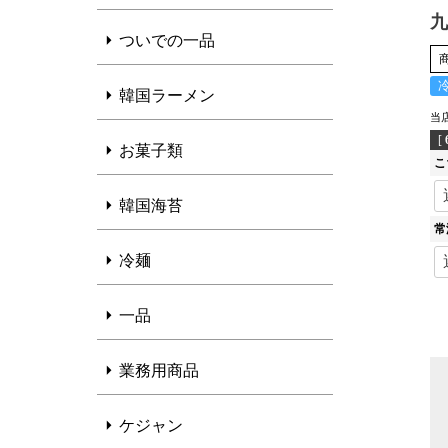
九
ついでの一品
韓国ラーメン
当
[
お菓子類
こ
韓国海苔
常
冷麺
一品
業務用商品
ケジャン