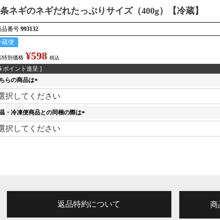
条ネギのネギだれたっぷりサイズ（400g）【冷蔵】
商品番号
993132
冷蔵便
¥
598
店特別価格
税込
6
ポイント進呈 ]
ちらの商品は
(
必
須
温・冷凍便商品との同梱の際は
)
(
必
須
)
返品特約について
商