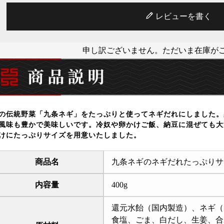
レビューを書く
申し訳ございません。ただいま在庫が
の伝統野菜「九条ネギ」をたっぷりと使ってネギだれにしました。
風味も豊かで美味しいです。冷奴や卵かけご飯、納豆に混ぜても大
けにたっぷりサイズを用意いたしました。
商品名
九条ネギのネギだれたっぷりサ
内容量
400g
還元水飴（国内製造）、ネギ（
食塩、ごま、白だし、生姜、合