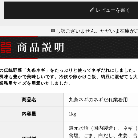
レビューを書く
申し訳ございません。ただいま在庫が
の伝統野菜「九条ネギ」をたっぷりと使ってネギだれにしました。
風味も豊かで美味しいです。冷奴や卵かけご飯、納豆に混ぜても大
業務用サイズを用意いたしました。
商品名
九条ネギのネギだれ業務用
内容量
1kg
還元水飴（国内製造）、ネギ（
食塩、ごま、白だし、生姜、合