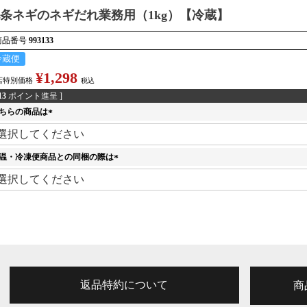
条ネギのネギだれ業務用（1kg）【冷蔵】
商品番号
993133
冷蔵便
¥
1,298
店特別価格
税込
13
ポイント進呈 ]
ちらの商品は
(
必
須
温・冷凍便商品との同梱の際は
)
(
必
須
)
返品特約について
商