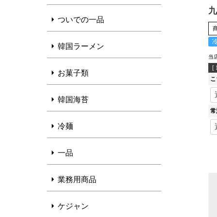
九
ついでの一品
韓国ラーメン
当
[
お菓子類
こ
韓国海苔
常
冷麺
一品
業務用商品
ケジャン