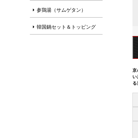
参鶏湯（サムゲタン）
韓国鍋セット＆トッピング
京
い
る