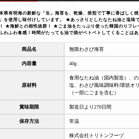
本県有明海の新鮮な「生」海苔を、乾燥、焙煎で丁寧に香ばしく焼
」を使用し味付けしています。 ★あっさりとしたなたね油と塩味
！ ★海鮮との相性抜群！ ★ごま油をたっぷり使った韓国のりフ
ふわふわ食感！時間がたっても油で袋がベトベトしてくることはあ
商品名
無限わさび海苔
内容量
40g
食用なたね油（国内製造）、の
原材料
塩、わさび風味調味料/環状オ
（一部にごまを含む）
賞味期限
製造日より270日間
保存方法
常温
株式会社トリトンフーヅ