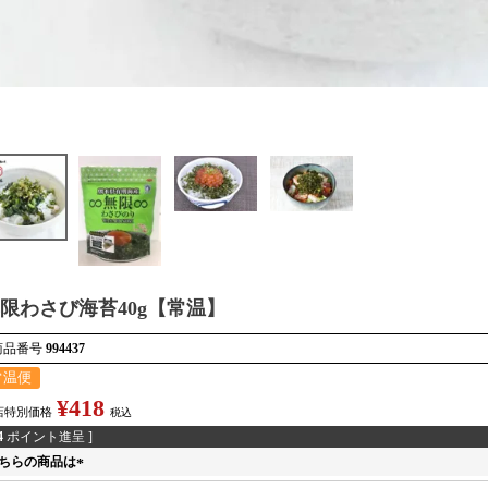
限わさび海苔40g【常温】
商品番号
994437
常温便
¥
418
店特別価格
税込
4
ポイント進呈 ]
ちらの商品は
(