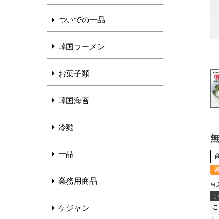
ついでの一品
韓国ラーメン
お菓子類
韓国海苔
冷麺
無
一品
業務用商品
当
[
ケジャン
こ