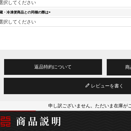
必
須
蔵・冷凍便商品との同梱の際は
)
(
必
須
)
返品特約について
商
レビューを書く
申し訳ございません。ただいま在庫が