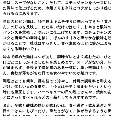
長は、スープがないこと。そして、コチュジャンをベースにし
た調味で仕上げるため、冷麺よりも辛味とコクがしっかり感じ
られる点にあります。
当店のピビン麺は、50年以上キムチ作りに携わってきた「黄さ
ん」の好みを反映し、ただ辛いだけではなく、甘辛さと酸味の
バランスを重視した味わいに仕上げています。コチュジャンの
コクと唐辛子の辛味を軸に、ほんのり甘みと爽やかな酸味を効
かせることで、後味はすっきり。食べ進めるほどに箸が止まら
なくなる味わいです。
冷水で締めた麺はコシがあり、調味ダレとよく絡むため、ひと
口ごとにしっかりとした味を楽しめます。スープがない分、味
が薄まらず、最後まで満足感のある一杯に。暑い季節はもちろ
ん、食欲が落ちがちな日でも食べやすいのが魅力です。
調理はとても簡単。麺を茹でて冷やし、付属の調味料と和える
だけ。忙しい日の食事や、「今日は手早く済ませたい」という
時にも重宝します。バーベキューの日の晩ごはんや、焼肉のあ
とにさっと食べられる〆の一品としてもおすすめです。
また、辛味と酸味の効いた味わいは、食べ過ぎ・飲み過ぎた翌
日のごはんにもぴったり。重たさがなく、体が欲するような爽