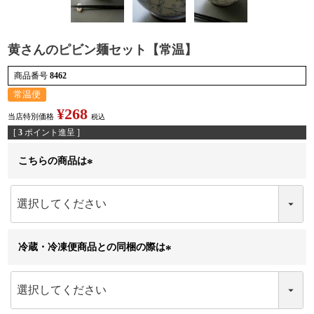
黄さんのピビン麺セット【常温】
検索
商品番号
8462
常温便
¥
268
当店特別価格
税込
[
3
ポイント進呈 ]
こちらの商品は
(
必
須
)
冷蔵・冷凍便商品との同梱の際は
(
必
須
)