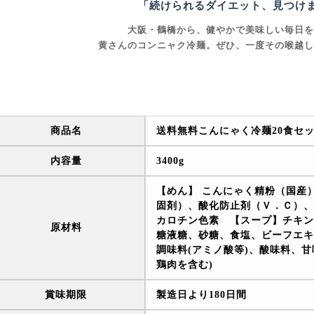
「続けられるダイエット、見つけ
大阪・鶴橋から、健やかで美味しい毎日を
黄さんのコンニャク冷麺。ぜひ、一度その喉越し
商品名
送料無料こんにゃく冷麺20食セ
内容量
3400g
【めん】 こんにゃく精粉（国産
固剤）、酸化防止剤（Ｖ．Ｃ）、
カロチン色素 【スープ】チキン
原材料
糖液糖、砂糖、食塩、ビーフエキ
調味料(アミノ酸等)、酸味料、甘
鶏肉を含む)
賞味期限
製造日より180日間