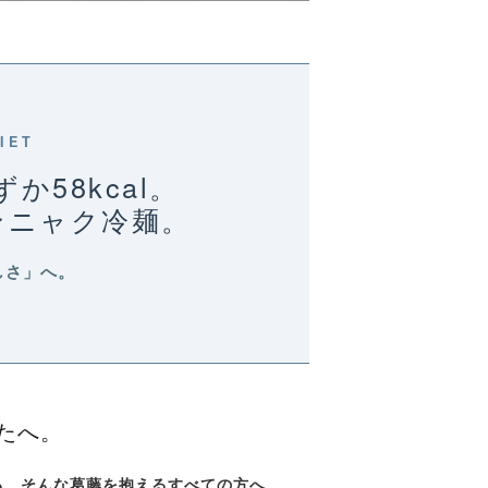
IET
58kcal。
ンニャク冷麺。
しさ」へ。
たへ。
る。そんな葛藤を抱えるすべての方へ、