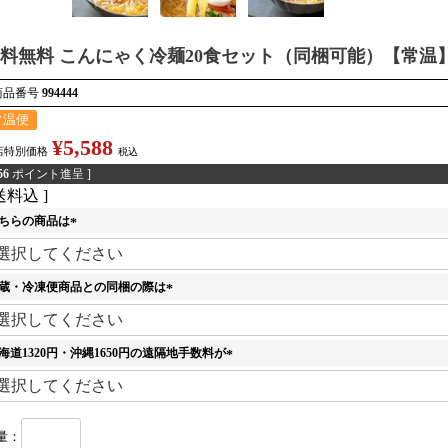
料無料 こんにゃく冷麺20食セット（同梱可能）【常温
商品番号
994444
常温便
¥
5,588
店特別価格
税込
56
ポイント進呈 ]
送料込
ちらの商品は
(
必
須
蔵・冷凍便商品との同梱の際は
)
(
必
須
海道1320円・沖縄1650円の遠隔地手数料が
)
(
必
須
)