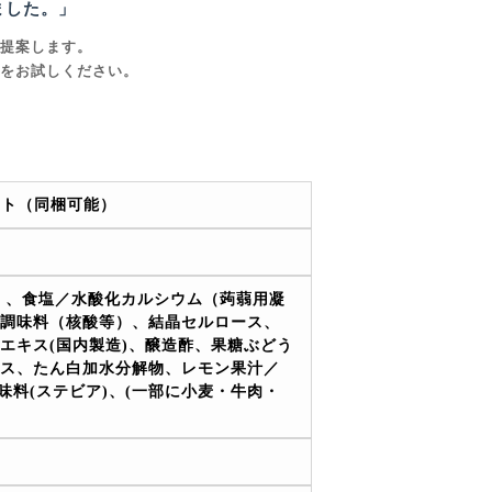
ました。」
提案します。
をお試しください。
ット（同梱可能）
）、食塩／水酸化カルシウム（蒟蒻用凝
調味料（核酸等）、結晶セルロース、
エキス(国内製造)、醸造酢、果糖ぶどう
ス、たん白加水分解物、レモン果汁／
味料(ステビア)、(一部に小麦・牛肉・