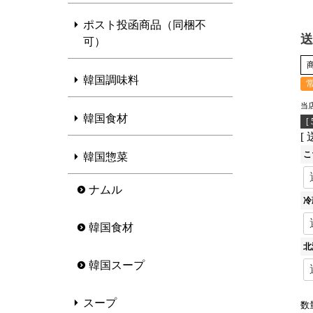
ポスト投函商品（同梱不
送
可）
韓国調味料
当
韓国食材
[
こ
韓国惣菜
ナムル
冷
韓国食材
北
韓国スープ
スープ