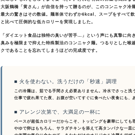
大阪鶴橋「黄さん」が自信を持って贈るのが、このコンニャク冷
最大の驚きはその数値。
麺単体でわずか6kcal、スープをすべて飲
と比べて圧倒的な低カロリーを実現しました。
「ダイエット食品は独特の臭いが苦手…」という声にも真摯に向
臭みを極限まで抑えた特殊製法のコンニャク麺。つるりとした喉
クであることを忘れてしまうほどの完成度です。
■ 火を使わない。洗うだけの「秒速」調理
この冷麺は、茹でる手間さえ必要ありません。冷水でさっと洗
仕事で疲れ果てた夜、お腹が空いてすぐに食べたい夜食にも、
■ アレンジ次第で、大満足の一杯に
ベースが超低カロリーだからこそ、トッピングを豪華にしても
やゆで卵はもちろん、サラダチキンを添えて高タンパクな一皿
の体調や気分に合わせて、あなただけのオリジナル冷麺をデザ