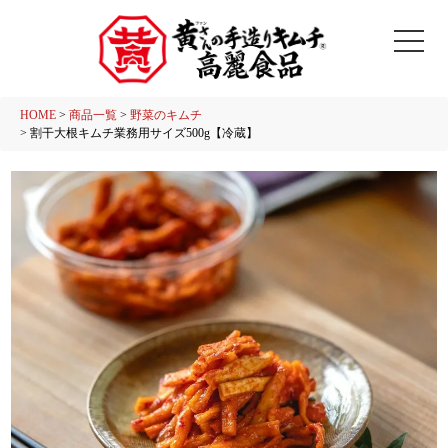
HOME
商品一覧
野菜のキムチ
割干大根キムチ業務用サイズ500g【冷蔵】