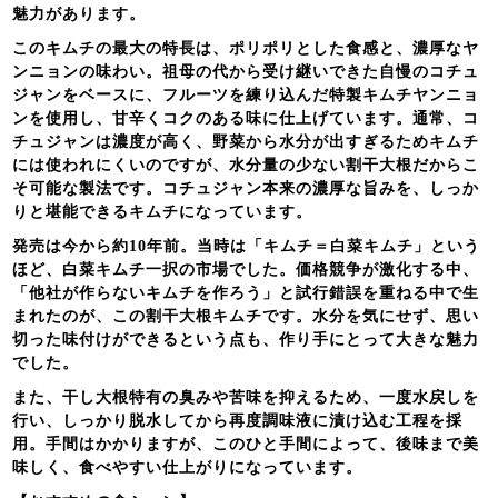
魅力があります。
このキムチの最大の特長は、ポリポリとした食感と、濃厚なヤ
ンニョンの味わい。祖母の代から受け継いできた自慢のコチュ
ジャンをベースに、フルーツを練り込んだ特製キムチヤンニョ
ンを使用し、甘辛くコクのある味に仕上げています。通常、コ
チュジャンは濃度が高く、野菜から水分が出すぎるためキムチ
には使われにくいのですが、水分量の少ない割干大根だからこ
そ可能な製法です。コチュジャン本来の濃厚な旨みを、しっか
りと堪能できるキムチになっています。
発売は今から約10年前。当時は「キムチ＝白菜キムチ」という
ほど、白菜キムチ一択の市場でした。価格競争が激化する中、
「他社が作らないキムチを作ろう」と試行錯誤を重ねる中で生
まれたのが、この割干大根キムチです。水分を気にせず、思い
切った味付けができるという点も、作り手にとって大きな魅力
でした。
また、干し大根特有の臭みや苦味を抑えるため、一度水戻しを
行い、しっかり脱水してから再度調味液に漬け込む工程を採
用。手間はかかりますが、このひと手間によって、後味まで美
味しく、食べやすい仕上がりになっています。