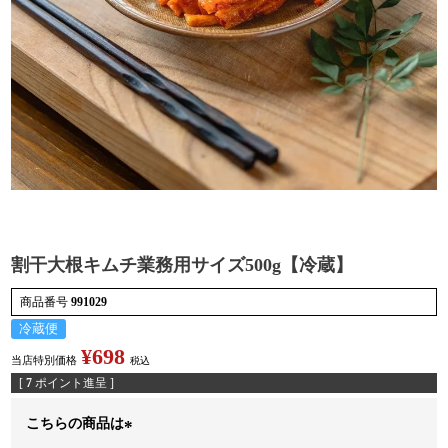
検索
割干大根キムチ業務用サイズ500g【冷蔵】
商品番号
991029
冷蔵便
¥
698
当店特別価格
税込
[
7
ポイント進呈 ]
こちらの商品は