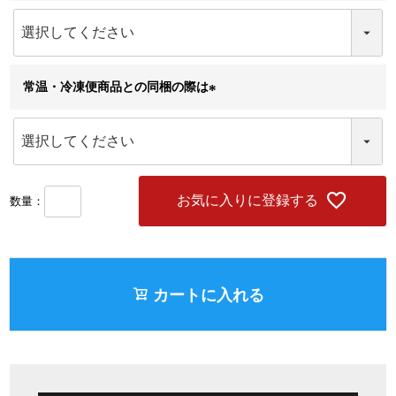
(
必
須
)
常温・冷凍便商品との同梱の際は
(
必
須
)
お気に入りに登録する
カートに入れる