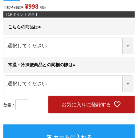
¥
998
当店特別価格
税込
[
10
ポイント進呈 ]
こちらの商品は
(
必
須
)
常温・冷凍便商品との同梱の際は
(
必
須
)
お気に入りに登録する
カートに入れる