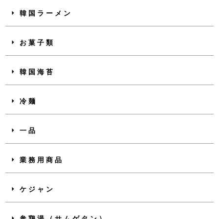
韓国ラーメン
お菓子類
韓国海苔
冷麺
一品
業務用商品
ケジャン
参鶏湯（サムゲタン）