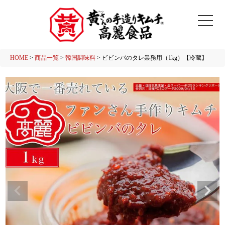
HOME
商品一覧
韓国調味料
ビビンバのタレ業務用（1kg）【冷蔵】