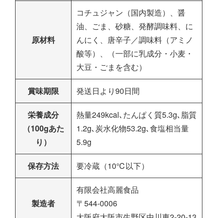
コチュジャン（国内製造）、醤
油、ごま、砂糖、発酵調味料、に
原材料
んにく、唐辛子／調味料（アミノ
酸等）、（一部に乳成分・小麦・
大豆・ごまを含む）
賞味期限
発送日より90日間
栄養成分
熱量249kcal､たんぱく質5.3g､脂質
（100gあた
1.2g､炭水化物53.2g､食塩相当量
り）
5.9g
保存方法
要冷蔵（10℃以下）
有限会社高麗食品
製造者
〒544-0006
大阪府大阪市生野区中川東2-20-13