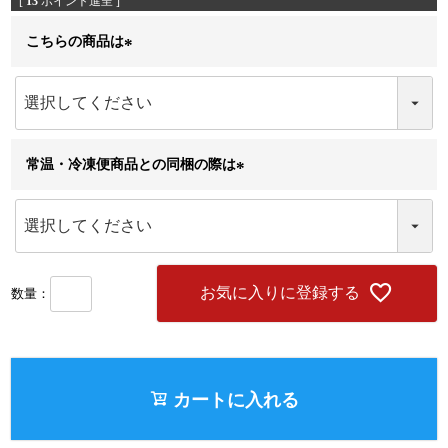
[
13
ポイント進呈 ]
こちらの商品は
(
必
須
)
常温・冷凍便商品との同梱の際は
(
必
須
)
お気に入りに登録する
カートに入れる