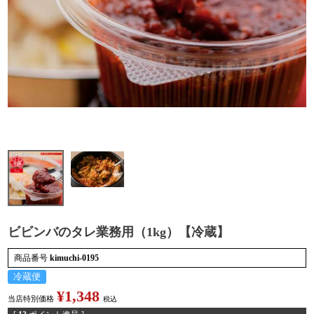
検索
ビビンバのタレ業務用（1kg）【冷蔵】
商品番号
kimuchi-0195
冷蔵便
¥
1,348
当店特別価格
税込