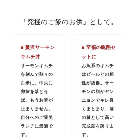
「究極のご飯のお供」として。
■ 贅沢サーモン
■ 至福の晩酌セ
キムチ丼
ットに
サーモンキムチ
お魚系のキムチ
を刻んで熱々の
はビールとの相
白米に。中央に
性が抜群。サー
卵黄を落とせ
モンの脂がヤン
ば、もうお箸が
ニョンでキレ良
止まりません。
くまとまり、酒
自分へのご褒美
の肴として高い
ランチに最適で
完成度を誇りま
す。
す。