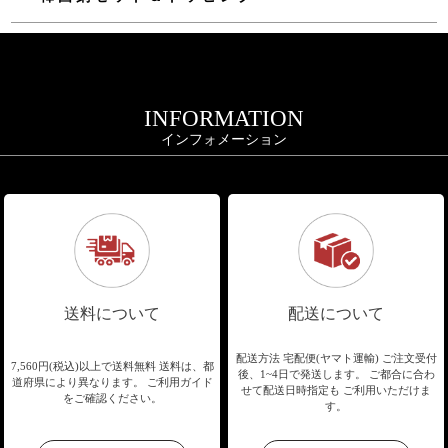
INFORMATION
インフォメーション
送料について
配送について
配送方法 宅配便(ヤマト運輸)
ご注文受付
7,560円(税込)以上で送料無料
送料は、都
後、1~4日で発送します。
ご都合に合わ
道府県により異なります。
ご利用ガイド
せて配送日時指定も
ご利用いただけま
をご確認ください。
す。