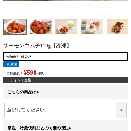
検索
サーモンキムチ110g【冷凍】
商品番号
991337
冷凍便
¥
598
当店特別価格
税込
[
6
ポイント進呈 ]
こちらの商品は
(
必
須
)
常温・冷蔵便商品との同梱の際は