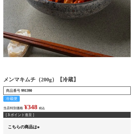
検索
メンマキムチ（200g）【冷蔵】
商品番号
991390
冷蔵便
¥
348
当店特別価格
税込
[
3
ポイント進呈 ]
こちらの商品は