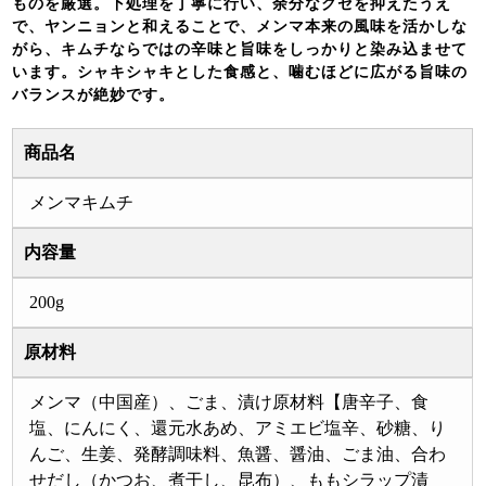
ものを厳選。下処理を丁寧に行い、余分なクセを抑えたうえ
で、ヤンニョンと和えることで、メンマ本来の風味を活かしな
がら、キムチならではの辛味と旨味をしっかりと染み込ませて
います。シャキシャキとした食感と、噛むほどに広がる旨味の
バランスが絶妙です。
商品名
メンマキムチ
内容量
200g
原材料
メンマ（中国産）、ごま、漬け原材料【唐辛子、食
塩、にんにく、還元水あめ、アミエビ塩辛、砂糖、り
んご、生姜、発酵調味料、魚醤、醤油、ごま油、合わ
せだし（かつお、煮干し、昆布）、ももシラップ漬