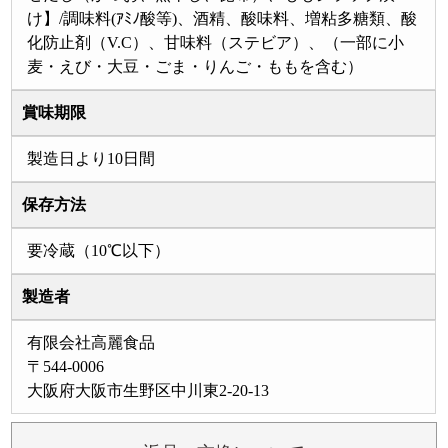
け】/調味料(ｱﾐﾉ酸等)、酒精、酸味料、増粘多糖類、酸
化防止剤（V.C）、甘味料（ステビア）、（一部に小
麦・えび・大豆・ごま・りんご・ももを含む）
賞味期限
製造日より10日間
保存方法
要冷蔵（10℃以下）
製造者
有限会社高麗食品
〒544-0006
大阪府大阪市生野区中川東2-20-13