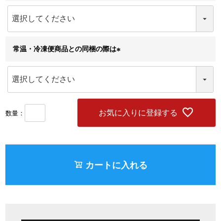
(
必
須
)
常温・冷凍便商品との同梱の際は
(
必
須
)
お気に入りに登録する
カートに入れる