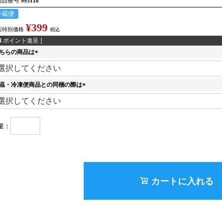
商品番号
993118
冷蔵便
¥
399
店特別価格
税込
4
ポイント進呈 ]
ちらの商品は
(
必
須
温・冷凍便商品との同梱の際は
)
(
必
須
)
カートに入れる