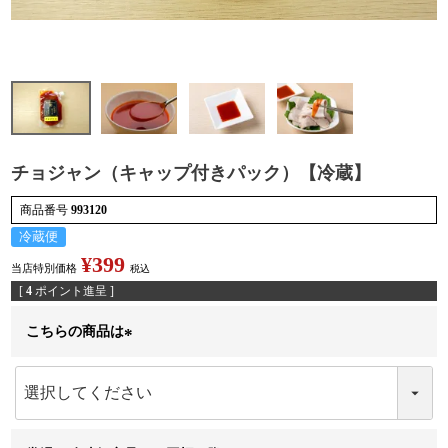
検索
チョジャン（キャップ付きパック）【冷蔵】
商品番号
993120
冷蔵便
¥
399
当店特別価格
税込
[
4
ポイント進呈 ]
こちらの商品は
(
必
須
)