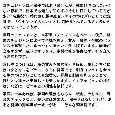
コチュジャンほど派手ではありませんが、韓国料理には欠かせ
ない存在で、日本でも知らず知らずのうちに口にしている方が
多い“名脇役”。特に蒸し豚や生センマイのつけダレとしては定
番で、「生センマイのタレ」として記憶されている方も多いの
ではないでしょうか。
当店のチョジャンは、自家製コチュジャンをベースに使用。韓
国のチョジャンに比べて辛味を抑え、甘み・酸味・辛味のバラ
ンスを重視した、食べやすい味わいに仕上げています。酸味が
立ちすぎず、後味はすっきり。素材の味を邪魔せず、引き立て
る調味料です。
蒸し豚につければ、脂の甘みを酸味が引き締め、生センマイに
はコクとキレをプラス。さらに韓国では、刺身（フェ）を食べ
る際のつけダレとしても定番で、野菜と刺身を和えることで、
醤油とは違った美味しさを楽しめます。イカフェ（イカの和え
物）などは、ビールとの相性も抜群です。
家庭に一本あれば、韓国料理はもちろん、焼肉、冷しゃぶ、野
菜スティックなど、使い道は無限大。 派手さはないけれど、あ
ると料理の完成度が一段上がる――そんな調味料です。