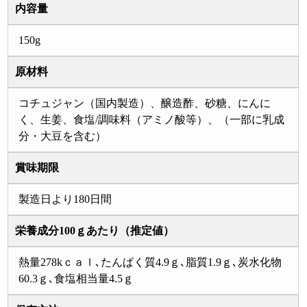
内容量
150g
原材料
コチュジャン（国内製造）、醸造酢、砂糖、にんに
く、生姜、食塩/調味料（アミノ酸等）、（一部に乳成
分・大豆を含む）
賞味期限
製造日より180日間
栄養成分100ｇあたり（推定値）
熱量278kｃａｌ､たんぱく質4.9ｇ､脂質1.9ｇ､炭水化物
60.3ｇ､食塩相当量4.5ｇ