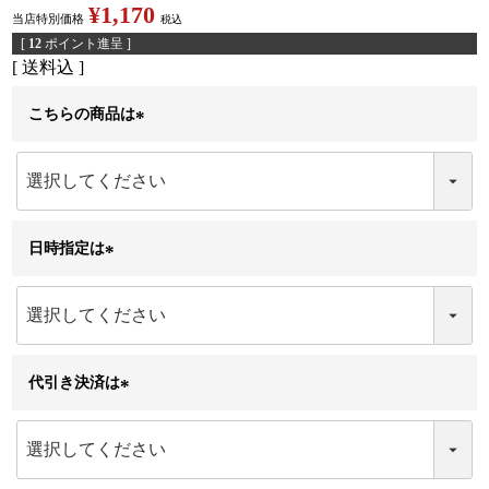
¥
1,170
当店特別価格
税込
[
12
ポイント進呈 ]
送料込
こちらの商品は
(
必
須
)
日時指定は
(
必
須
)
代引き決済は
(
必
須
)