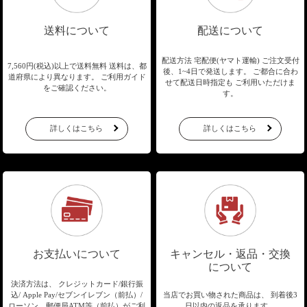
送料について
配送について
配送方法 宅配便(ヤマト運輸)
ご注文受付
7,560円(税込)以上で送料無料
送料は、都
後、1~4日で発送します。
ご都合に合わ
道府県により異なります。
ご利用ガイド
せて配送日時指定も
ご利用いただけま
をご確認ください。
す。
詳しくはこちら
詳しくはこちら
お支払いについて
キャンセル・返品・交換
について
決済方法は、 クレジットカード/銀行振
込/
Apple Pay/セブンイレブン（前払）/
当店でお買い物された商品は、
到着後3
ローソン、郵便局ATM等（前払）が
ご利
日以内の返品を承ります。