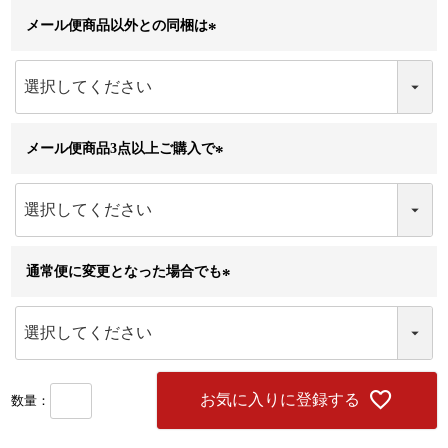
メール便商品以外との同梱は
(
必
須
)
メール便商品3点以上ご購入で
(
必
須
)
通常便に変更となった場合でも
(
必
須
)
お気に入りに登録する