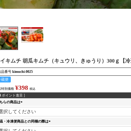
イキムチ 胡瓜キムチ（キュウリ、きゅうり）300ｇ【
商品番号
kimuchi-0025
冷蔵便
¥
398
店特別価格
税込
4
ポイント進呈 ]
ちらの商品は
(
必
須
温・冷凍便商品との同梱の際は
)
(