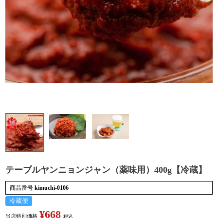
検索
テーブルヤンニョンジャン（薬味用）400g【冷蔵】
商品番号
kimuchi-0106
冷蔵便
¥
668
当店特別価格
税込