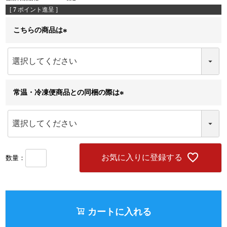
[
7
ポイント進呈 ]
こちらの商品は
(
必
須
)
常温・冷凍便商品との同梱の際は
(
必
須
)
お気に入りに登録する
カートに入れる