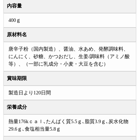
内容量
400ｇ
原材料名
唐辛子粉（国内製造）、醤油、水あめ、発酵調味料、
にんにく、砂糖、かつおだし、生姜/調味料（アミノ酸
等）、（一部に乳成分・小麦・大豆を含む）
賞味期限
製造日より120日間
栄養成分
熱量176kｃａｌ､たんぱく質5.5ｇ､脂質3.9ｇ､炭水化物
29.6ｇ､食塩相当量5.8ｇ