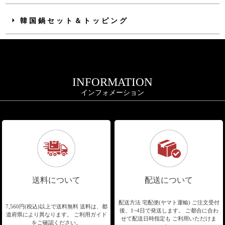
韓国鍋セット＆トッピング
INFORMATION
インフォメーション
送料について
配送について
配送方法 宅配便(ヤマト運輸)
ご注文受付
7,560円(税込)以上で送料無料
送料は、都
後、1~4日で発送します。
ご都合に合わ
道府県により異なります。
ご利用ガイド
せて配送日時指定も
ご利用いただけま
をご確認ください。