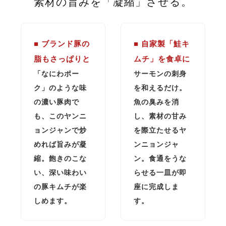
素材の旨みを「凝縮」させる。
■ ブランド豚の
■ 自家製「鮭キ
脂もさっぱりと
ムチ」を食卓に
「なにわポー
サーモンの刺身
ク」のような味
を和えるだけ。
の濃い豚肉で
魚の臭みを消
も、このヤンニ
し、素材の甘み
ョンジャンで炒
を際立たせるヤ
めれば旨みが凝
ンニョンジャ
縮。飽きのこな
ン。食通をうな
い、深い味わい
らせる一皿が即
の豚キムチが楽
座に完成しま
しめます。
す。