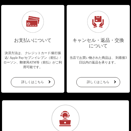
お支払いについて
キャンセル・返品・交換
について
決済方法は、 クレジットカード/銀行振
込/
Apple Pay/セブンイレブン（前払）/
当店でお買い物された商品は、
到着後3
ローソン、郵便局ATM等（前払）が
ご利
日以内の返品を承ります。
用可能です。
詳しくはこちら
詳しくはこちら