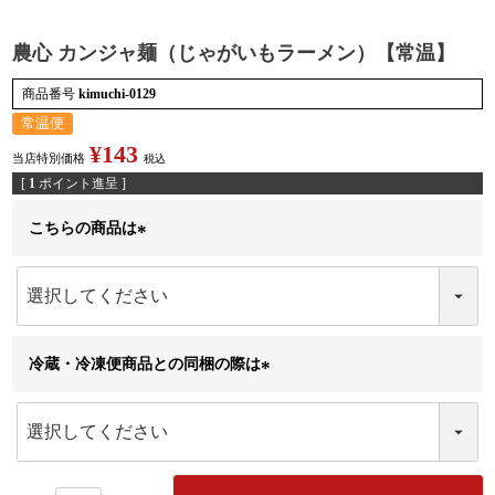
農心 カンジャ麺（じゃがいもラーメン）【常温】
商品番号
kimuchi-0129
検索
常温便
¥
143
当店特別価格
税込
[
1
ポイント進呈 ]
こちらの商品は
(
必
須
)
冷蔵・冷凍便商品との同梱の際は
(
必
須
)