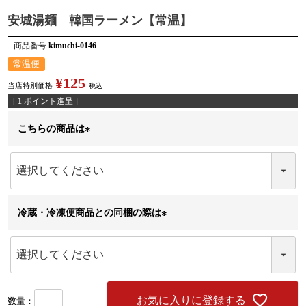
安城湯麺 韓国ラーメン【常温】
商品番号
kimuchi-0146
検索
常温便
¥
125
当店特別価格
税込
[
1
ポイント進呈 ]
こちらの商品は
(
必
須
)
冷蔵・冷凍便商品との同梱の際は
(
必
須
)
お気に入りに登録する