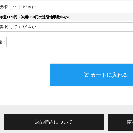
)
(
必
須
海道1320円・沖縄1650円の遠隔地手数料が
)
(
必
須
)
カートに入れる
返品特約について
商