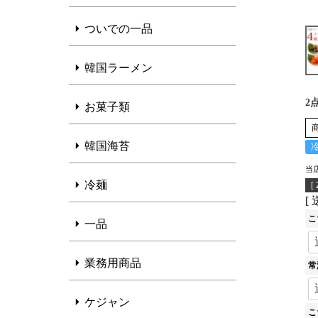
ついでの一品
韓国ラーメン
2
お菓子類
韓国海苔
当
冷麺
[
こ
一品
業務用商品
常
ケジャン
こ