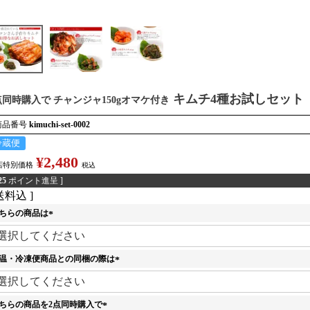
キムチ4種お試しセット
点同時購入で チャンジャ150gオマケ付き
商品番号
kimuchi-set-0002
冷蔵便
¥
2,480
店特別価格
税込
25
ポイント進呈 ]
送料込
ちらの商品は
(
必
須
温・冷凍便商品との同梱の際は
)
(
必
須
ちらの商品を2点同時購入で