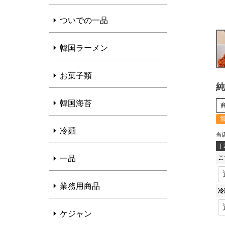
ついでの一品
韓国ラーメン
お菓子類
純
韓国海苔
冷麺
当
[
一品
こ
業務用商品
冷
ケジャン