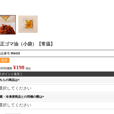
正ゴマ油（小袋）【常温】
商品番号
994418
常温便
¥
198
店特別価格
税込
2
ポイント進呈 ]
ちらの商品は
(
必
須
蔵・冷凍便商品との同梱の際は
)
(
必
須