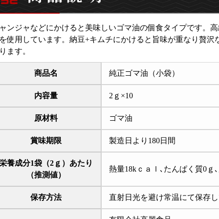
ャンジャなどにかけると美味しいゴマ油の個食タイプです。高
を使用しています。納豆+キムチにかけると旨味が重なり贅沢
ります。
商品名
純正ゴマ油（小袋）
内容量
2ｇ×10
原材料
ゴマ油
賞味期限
製造日より180日間
栄養成分1袋（2ｇ）あたり
熱量18kｃａｌ､たんぱく質0ｇ
（推測値）
保存方法
直射日光を避け常温にて保存し