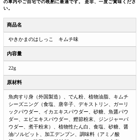
の車内やご自宅での晩酌に最適です。 是非、一度ご賞味くださ
い。
商品名
やきかまのはしっこ キムチ味
内容量
22g
原材料
魚肉すり身（外国製造）、でん粉、植物油脂、キムチ
シーズニング（食塩、唐辛子、デキストリン、ガーリ
ックパウダー、イカエキスパウダー、砂糖、魚醤パウ
ダー、エビエキスパウダー、鰹節粉末、ジンジャーパ
ウダー、煮干粉末）、植物性たん白、食塩、砂糖、醤
油/ソルビット、加工デンプン、調味料（アミノ酸