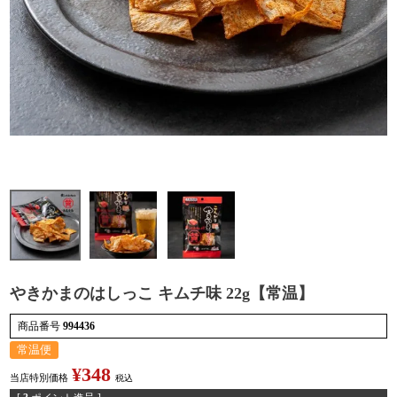
検索
やきかまのはしっこ キムチ味 22g【常温】
商品番号
994436
常温便
¥
348
当店特別価格
税込