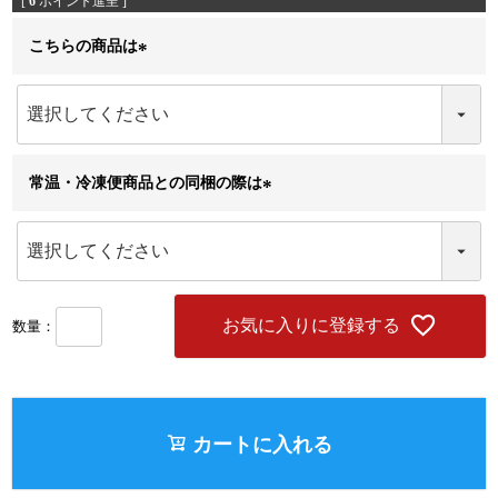
[
6
ポイント進呈 ]
こちらの商品は
(
必
須
)
常温・冷凍便商品との同梱の際は
(
必
須
)
お気に入りに登録する
カートに入れる