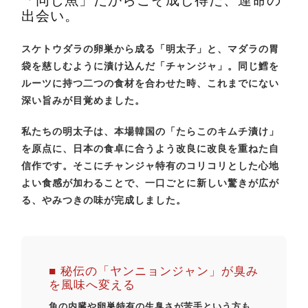
出会い。
スケトウダラの卵巣から成る「明太子」と、マダラの胃
袋を慈しむように漬け込んだ「チャンジャ」。同じ鱈を
ルーツに持つ二つの食材を合わせた時、これまでにない
深い旨みが目覚めました。
私たちの明太子は、本場韓国の「たらこのキムチ漬け」
を原点に、日本の食卓に合うよう改良に改良を重ねた自
信作です。そこにチャンジャ特有のコリコリとした心地
よい食感が加わることで、一口ごとに新しい驚きが広が
る、やみつきの味が完成しました。
■ 秘伝の「ヤンニョンジャン」が臭み
を風味へ変える
魚の内臓や卵巣特有の生臭さが苦手という方も