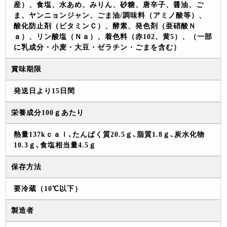
産）、食塩、水あめ、みりん、砂糖、唐辛子、醤油、ご
ま、ヤンニョンジャン、ごま油/調味料（アミノ酸等）、
酸化防止剤（ビタミンＣ）、酵素、発色剤（亜硝酸Ｎ
ａ）、リン酸塩（Ｎａ）、着色料（赤102、黄5）、（一部
に乳成分・小麦・大豆・ゼラチン・ごまを含む）
賞味期限
発送日より15日間
栄養成分100ｇあたり
熱量137kｃａｌ､たんぱく質20.5ｇ､脂質1.8ｇ､炭水化物
10.3ｇ､食塩相当量4.5ｇ
保存方法
要冷蔵（10℃以下）
製造者