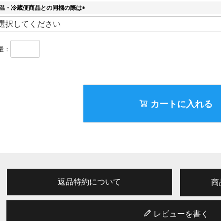
須
温・冷蔵便商品との同梱の際は
)
(
必
須
)
カートに入れる
返品特約について
商
レビューを書く