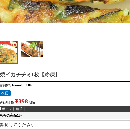
焼イカチヂミ1枚【冷凍】
商品番号
kimuchi-0307
冷凍便
¥
398
店特別価格
税込
4
ポイント進呈 ]
ちらの商品は
(
必