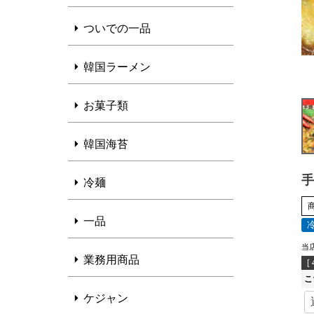
ついでの一品
韓国ラーメン
お菓子類
韓国海苔
手
冷麺
一品
当
業務用商品
[
こ
ケジャン