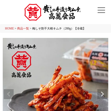
HOME
商品一覧
梅しそ割干大根キムチ（200g）【冷蔵】