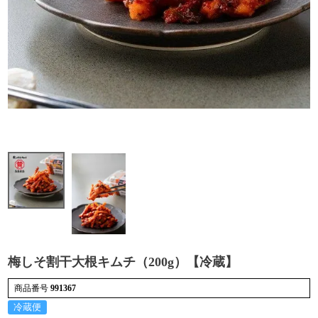
検索
梅しそ割干大根キムチ（200g）【冷蔵】
商品番号
991367
冷蔵便