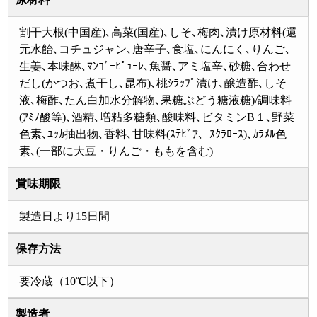
割干大根(中国産)､高菜(国産)､しそ､梅肉､漬け原材料(還
元水飴､コチュジャン､唐辛子､食塩､にんにく､りんご､
生姜､本味醂､ﾏﾝｺﾞｰﾋﾟｭｰﾚ､魚醤､アミ塩辛､砂糖､合わせ
だし(かつお､煮干し､昆布)､桃ｼﾗｯﾌﾟ漬け､醸造酢､しそ
液､梅酢､たん白加水分解物､果糖ぶどう糖液糖)/調味料
(ｱﾐﾉ酸等)､酒精､増粘多糖類､酸味料､ビタミンB１､野菜
色素､ﾕｯｶ抽出物､香料､甘味料(ｽﾃﾋﾞｱ、ｽｸﾗﾛｰｽ)､ｶﾗﾒﾙ色
素､(一部に大豆・りんご・ももを含む)
賞味期限
製造日より15日間
保存方法
要冷蔵（10℃以下）
製造者