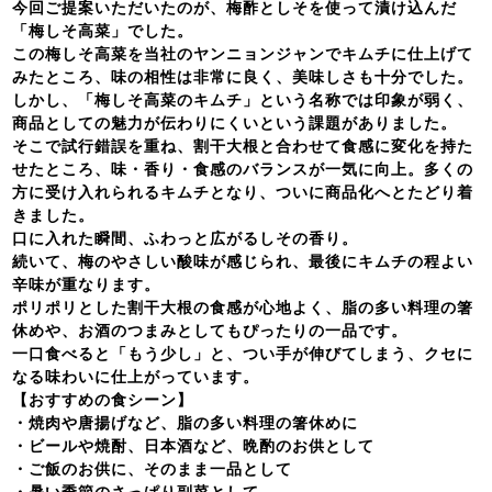
今回ご提案いただいたのが、梅酢としそを使って漬け込んだ
「梅しそ高菜」でした。
この梅しそ高菜を当社のヤンニョンジャンでキムチに仕上げて
みたところ、味の相性は非常に良く、美味しさも十分でした。
しかし、「梅しそ高菜のキムチ」という名称では印象が弱く、
商品としての魅力が伝わりにくいという課題がありました。
そこで試行錯誤を重ね、割干大根と合わせて食感に変化を持た
せたところ、味・香り・食感のバランスが一気に向上。多くの
方に受け入れられるキムチとなり、ついに商品化へとたどり着
きました。
口に入れた瞬間、ふわっと広がるしその香り。
続いて、梅のやさしい酸味が感じられ、最後にキムチの程よい
辛味が重なります。
ポリポリとした割干大根の食感が心地よく、脂の多い料理の箸
休めや、お酒のつまみとしてもぴったりの一品です。
一口食べると「もう少し」と、つい手が伸びてしまう、クセに
なる味わいに仕上がっています。
【おすすめの食シーン】
・焼肉や唐揚げなど、脂の多い料理の箸休めに
・ビールや焼酎、日本酒など、晩酌のお供として
・ご飯のお供に、そのまま一品として