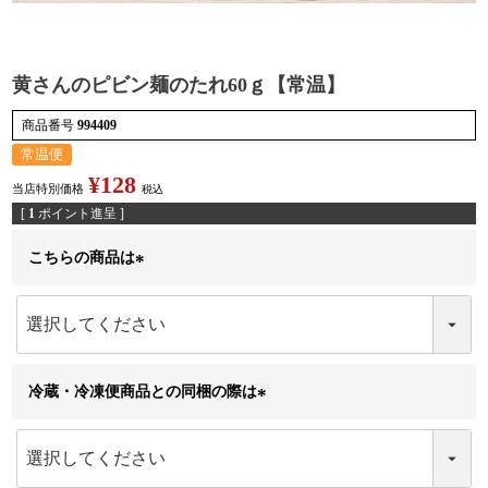
黄さんのピビン麺のたれ60ｇ【常温】
検索
商品番号
994409
常温便
¥
128
当店特別価格
税込
[
1
ポイント進呈 ]
こちらの商品は
(
必
須
)
冷蔵・冷凍便商品との同梱の際は
(
必
須