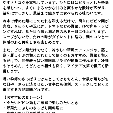
やすさとコクを重視しています。ひと口目はピリッとした辛味
を感じつつ、すぐにまろやかな甘みと爽やかな酸味が広がり、
後味はすっきり。最後まで飽きずに食べられる味わいです。
冷水で締めた麺にこのたれを和えるだけで、簡単にピビン麺が
完成。きゅうりや玉ねぎ、トマトなどの野菜、ゆで卵をトッピ
ングすれば、見た目も味も満足感のある一皿に仕上がります。
スープがない分、たれの味がダイレクトに絡み、麺のコシと一
体感のある美味しさを楽しめます。
また、ピビン麺だけでなく、冷やし中華風のアレンジや、蒸し
鶏・豚しゃぶの和えだれとして使うのもおすすめ。野菜と和え
るだけで、甘辛酸っぱい韓国風サラダが簡単に作れます。冷麺
やそうめん、うどんとの相性も良く、アイデア次第で幅広く活
躍します。
暑い季節のさっぱりごはんとしてはもちろん、食欲が落ちがち
な日や、さっと済ませたい食事にも便利。ストックしておくと
重宝する万能調味だれです。
【おすすめの食シーン】
・冷たいピビン麺をご家庭で楽しみたいとき
・野菜たっぷりのさっぱり麺料理に