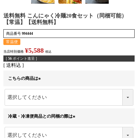
送料無料 こんにゃく冷麺20食セット（同梱可能）
【常温】【送料無料】
検索
商品番号
994444
常温便
¥
5,588
当店特別価格
税込
[
56
ポイント進呈 ]
送料込
こちらの商品は
(
必
須
)
冷蔵・冷凍便商品との同梱の際は
(
必
須