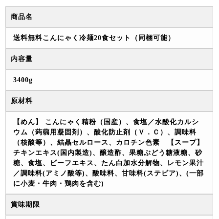
商品名
送料無料こんにゃく冷麺20食セット（同梱可能）
内容量
3400g
原材料
【めん】 こんにゃく精粉（国産）、食塩／水酸化カルシ
ウム（蒟蒻用凝固剤）、酸化防止剤（Ｖ．Ｃ）、調味料
（核酸等）、結晶セルロース、カロチン色素 【スープ】
チキンエキス(国内製造)、醸造酢、果糖ぶどう糖液糖、砂
糖、食塩、ビーフエキス、たん白加水分解物、レモン果汁
／調味料(アミノ酸等)、酸味料、甘味料(ステビア)、(一部
に小麦・牛肉・鶏肉を含む)
賞味期限