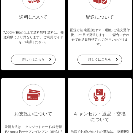
送料について
配送について
配送方法 宅配便(ヤマト運輸)
ご注文受付
7,560円(税込)以上で送料無料
送料は、都
後、1~4日で発送します。
ご都合に合わ
道府県により異なります。
ご利用ガイド
せて配送日時指定も
ご利用いただけま
をご確認ください。
す。
詳しくはこちら
詳しくはこちら
お支払いについて
キャンセル・返品・交換
について
決済方法は、 クレジットカード/銀行振
込/
Apple Pay/セブンイレブン（前払）/
当店でお買い物された商品は、
到着後3