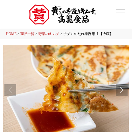
HOME
商品一覧
野菜のキムチ
チヂミのたれ業務用1L【冷蔵】