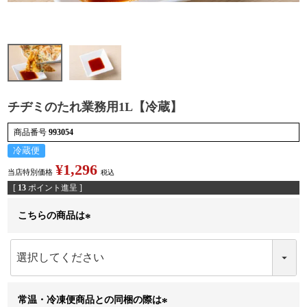
検索
チヂミのたれ業務用1L【冷蔵】
商品番号
993054
冷蔵便
¥
1,296
当店特別価格
税込
[
13
ポイント進呈 ]
こちらの商品は
(
必
須
)
常温・冷凍便商品との同梱の際は