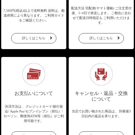
配送方法 宅配便(ヤマト運輸)
ご注文受付
7,560円(税込)以上で送料無料
送料は、都
後、1~4日で発送します。
ご都合に合わ
道府県により異なります。
ご利用ガイド
せて配送日時指定も
ご利用いただけま
をご確認ください。
す。
詳しくはこちら
詳しくはこちら
お支払いについて
キャンセル・返品・交換
について
決済方法は、 クレジットカード/銀行振
込/
Apple Pay/セブンイレブン（前払）/
当店でお買い物された商品は、
到着後3
ローソン、郵便局ATM等（前払）が
ご利
日以内の返品を承ります。
用可能です。