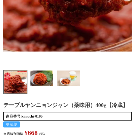
検索
テーブルヤンニョンジャン（薬味用）400g【冷蔵】
商品番号
kimuchi-0106
冷蔵便
¥
668
当店特別価格
税込