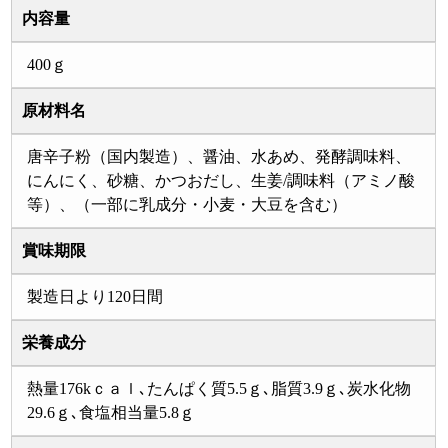
内容量
400ｇ
原材料名
唐辛子粉（国内製造）、醤油、水あめ、発酵調味料、
にんにく、砂糖、かつおだし、生姜/調味料（アミノ酸
等）、（一部に乳成分・小麦・大豆を含む）
賞味期限
製造日より120日間
栄養成分
熱量176kｃａｌ､たんぱく質5.5ｇ､脂質3.9ｇ､炭水化物
29.6ｇ､食塩相当量5.8ｇ