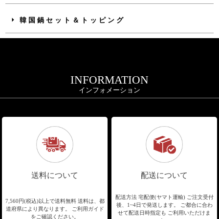
韓国鍋セット＆トッピング
INFORMATION
インフォメーション
送料について
配送について
配送方法 宅配便(ヤマト運輸)
ご注文受付
7,560円(税込)以上で送料無料
送料は、都
後、1~4日で発送します。
ご都合に合わ
道府県により異なります。
ご利用ガイド
せて配送日時指定も
ご利用いただけま
をご確認ください。