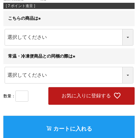
[
7
ポイント進呈 ]
こちらの商品は
(
必
須
)
常温・冷凍便商品との同梱の際は
(
必
須
)
お気に入りに登録する
カートに入れる