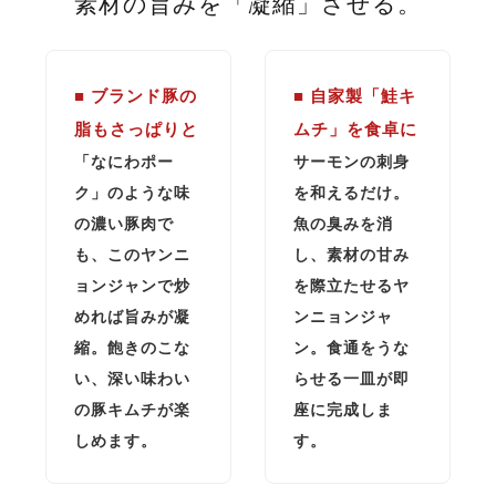
素材の旨みを「凝縮」させる。
■ ブランド豚の
■ 自家製「鮭キ
脂もさっぱりと
ムチ」を食卓に
「なにわポー
サーモンの刺身
ク」のような味
を和えるだけ。
の濃い豚肉で
魚の臭みを消
も、このヤンニ
し、素材の甘み
ョンジャンで炒
を際立たせるヤ
めれば旨みが凝
ンニョンジャ
縮。飽きのこな
ン。食通をうな
い、深い味わい
らせる一皿が即
の豚キムチが楽
座に完成しま
しめます。
す。