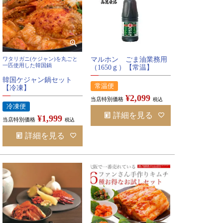
ワタリガニ(ケジャン)を丸ごと
マルホン ごま油業務用
一匹使用した韓国鍋
（1650ｇ）【常温】
韓国ケジャン鍋セット
常温便
【冷凍】
¥
2,099
当店特別価格
税込
冷凍便
詳細を見る
¥
1,999
当店特別価格
税込
詳細を見る