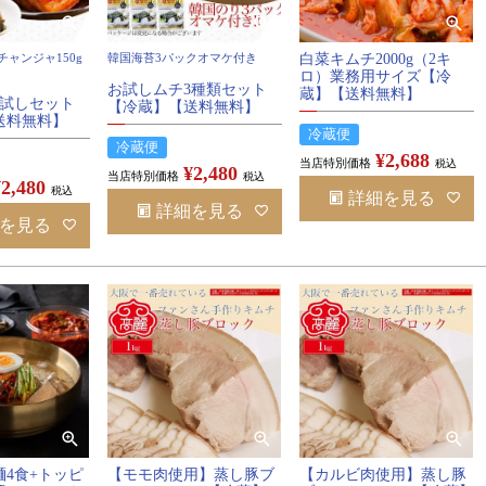
チャンジャ150g
韓国海苔3パックオマケ付き
白菜キムチ2000g（2キ
ロ）業務用サイズ【冷
お試しムチ3種類セット
蔵】【送料無料】
お試しセット
【冷蔵】【送料無料】
送料無料】
冷蔵便
冷蔵便
¥
2,688
当店特別価格
税込
¥
2,480
当店特別価格
税込
¥
2,480
税込
詳細を見る
詳細を見る
を見る
4食+トッピ
【モモ肉使用】蒸し豚ブ
【カルビ肉使用】蒸し豚