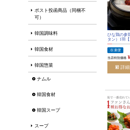
ポスト投函商品（同梱不
可）
韓国調味料
ひな鶏の参
タン）1羽
韓国食材
冷凍便
当店特別価格
韓国惣菜
詳細
ナムル
韓国食材
韓国スープ
スープ