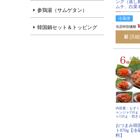
ング（蒸し
ムチ、白菜
参鶏湯（サムゲタン）
専用キムチ
能）【冷蔵
冷蔵便
料】
当店特別価格
韓国鍋セット＆トッピング
詳細
内容量：もずく
ャンジャ150
ャ150ｇ・焼
120ｇ・たこキ
辛子入りイカの塩
おつまみ韓
ト870g【
料】