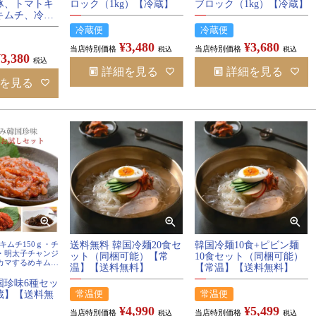
豚、トマトキ
ロック（1kg）【冷蔵】
ブロック（1kg）【冷蔵】
キムチ、冷麺
）（同梱可
冷蔵便
冷蔵便
】【送料無
¥
3,480
¥
3,680
当店特別価格
当店特別価格
税込
税込
¥
3,380
税込
詳細を見る
詳細を見る
を見る
キムチ150ｇ・チ
送料無料 韓国冷麺20食セ
韓国冷麺10食+ピビン麺
ｇ・明太子チャンジ
ット（同梱可能）【常
10食セット（同梱可能）
きカマするめキムチ
温】【送料無料】
【常温】【送料無料】
ムチ150ｇ・青唐
辛150g
国珍味6種セッ
冷蔵】【送料無
常温便
常温便
¥
4,990
¥
5,499
当店特別価格
当店特別価格
税込
税込