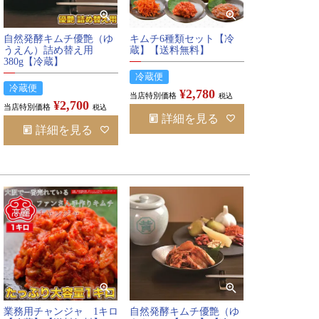
自然発酵キムチ優艶（ゆ
キムチ6種類セット【冷
うえん）詰め替え用
蔵】【送料無料】
380g【冷蔵】
冷蔵便
冷蔵便
¥
2,780
当店特別価格
税込
¥
2,700
当店特別価格
税込
詳細を見る
詳細を見る
業務用チャンジャ 1キロ
自然発酵キムチ優艶（ゆ