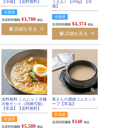
【冷蔵】【送料無料】
うえん）【450g】【冷
蔵】
冷蔵便
冷蔵便
¥
3,780
当店特別価格
税込
¥
4,374
当店特別価格
税込
詳細を見る
詳細を見る
送料無料 こんにゃく冷麺
黄さんの濃縮コムタンス
20食セット（同梱可能）
ープ【常温】
【常温】【送料無料】
常温便
常温便
¥
148
当店特別価格
税込
¥
5,588
当店特別価格
税込