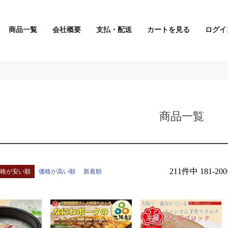
商品一覧
会社概要
支払・配送
カートを見る
ログイ
検索
商品一覧
211
件中
181
-
200
価格が安い順
価格が高い順
新着順