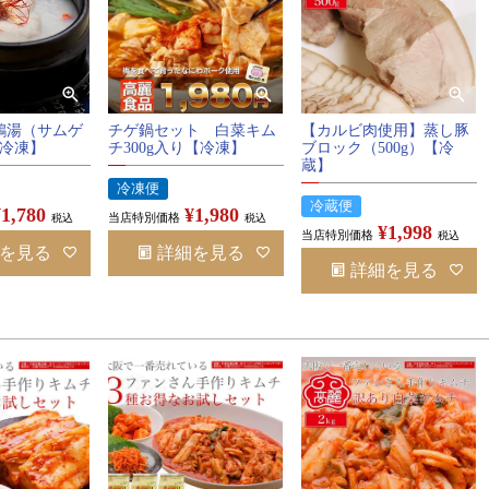
鶏湯（サムゲ
チゲ鍋セット 白菜キム
【カルビ肉使用】蒸し豚
【冷凍】
チ300g入り【冷凍】
ブロック（500g）【冷
蔵】
冷凍便
冷蔵便
¥
1,780
¥
1,980
当店特別価格
税込
税込
¥
1,998
当店特別価格
税込
を見る
詳細を見る
詳細を見る