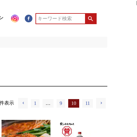
ン
件表示
1
…
9
10
11