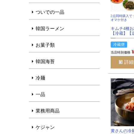
ついでの一品
2点同時購入で 
オマケ付き
韓国ラーメン
キムチ4種
【冷蔵】【
冷蔵便
お菓子類
当店特別価格
韓国海苔
詳細
冷麺
一品
業務用商品
ケジャン
黄さんの冷麺